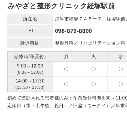
みやざと整形クリニック経塚駅前
所在地
浦添市経塚７４５ー７ 経塚駅前
098-879-8800
TEL
診療科目
整形外科／リハビリテーション科
診療時間(受付)
月
火
水
9:00～12:00
〇
〇
〇
(8:30～12:00)
14:00～17:30
〇
〇
〇
(13:30～17:30)
初めて受診される患者様のみ：午前受付時間8:30～11:00/午
定休日（木・土午後、祝日）／旧盆（ウークイ）／年末