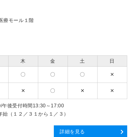
医療モール１階
木
金
土
日
〇
〇
〇
✕
✕
〇
✕
✕
後受付時間13:30～17:00
年始（１２／３１から１／３）
詳細を見る