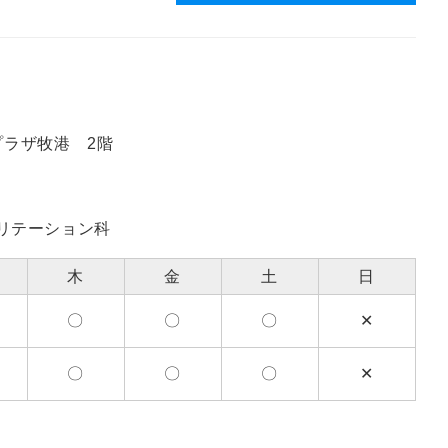
ルプラザ牧港 2階
リテーション科
木
金
土
日
〇
〇
〇
✕
〇
〇
〇
✕