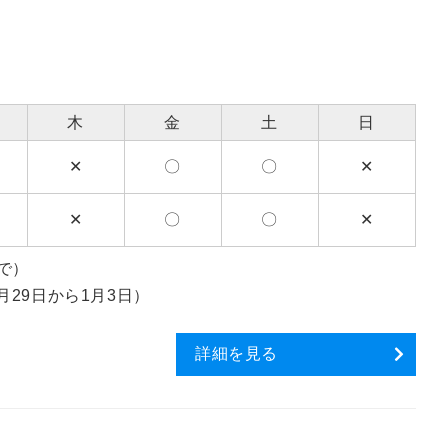
木
金
土
日
✕
〇
〇
✕
✕
〇
〇
✕
まで）
29日から1月3日）
詳細を見る