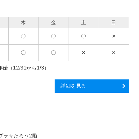
木
金
土
日
〇
〇
〇
✕
〇
〇
✕
✕
12/31から1/3）
詳細を見る
ルプラザたろう2階