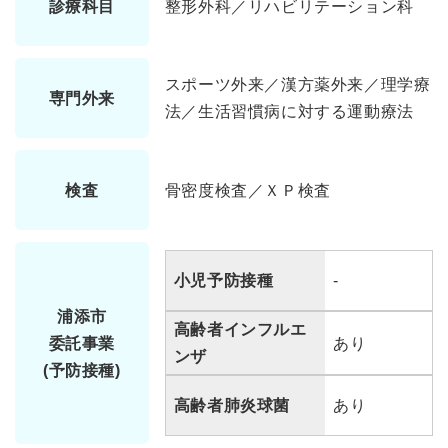
診療科目
整形外科／リハビリテーション科
スポーツ外来／漢方薬外来／理学療
専門外来
法／生活習慣病に対する運動療法
検査
骨密度検査／ＸＰ検査
小児予防接種
-
浦添市
高齢者インフルエ
委託事業
あり
ンザ
(予防接種)
高齢者肺炎球菌
あり