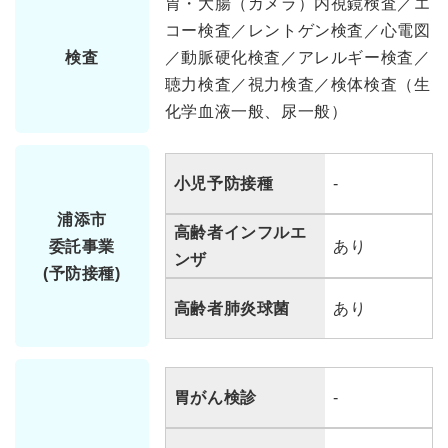
胃・大腸（カメラ）内視鏡検査／エ
コー検査／レントゲン検査／心電図
検査
／動脈硬化検査／アレルギー検査／
聴力検査／視力検査／検体検査（生
化学血液一般、尿一般）
小児予防接種
-
浦添市
高齢者インフルエ
委託事業
あり
ンザ
(予防接種)
高齢者肺炎球菌
あり
胃がん検診
-