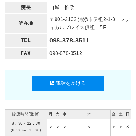
院長
山城 惟欣
〒901-2132 浦添市伊祖2-1-3 メデ
所在地
ィカルプレイス伊祖 5F
098-878-3511
TEL
FAX
098-878-3512
電話をかける
診療時間(受付)
月
火
水
木
金
土
日
8：30～12：30
○
○
○
○
○
○
✕
(8：30～12：30)