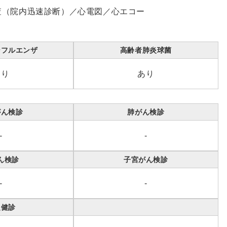
査（院内迅速診断）／心電図／心エコー
ンフルエンザ
高齢者肺炎球菌
あり
あり
がん検診
肺がん検診
-
-
ん検診
子宮がん検診
-
-
定健診