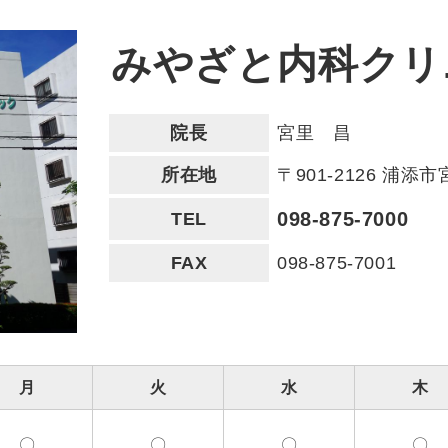
みやざと内科クリ
院長
宮里 昌
所在地
〒901-2126 浦添市宮
098-875-7000
TEL
FAX
098-875-7001
月
火
水
木
〇
〇
〇
〇