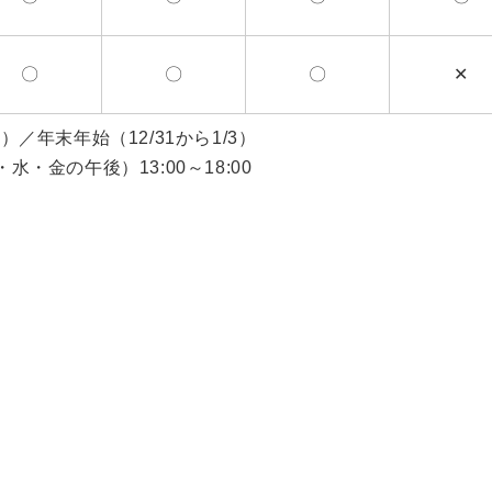
〇
〇
〇
✕
年末年始（12/31から1/3）
水・金の午後）13:00～18:00