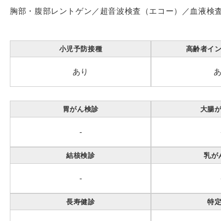
胸部・腹部レントゲン／超音波検査（エコー）／血液検
小児予防接種
高齢者イ
あり
胃がん検診
大腸
-
結核検診
乳が
-
長寿健診
特