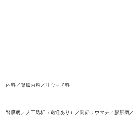
内科／腎臓内科／リウマチ科
腎臓病／人工透析（送迎あり）／関節リウマチ／膠原病