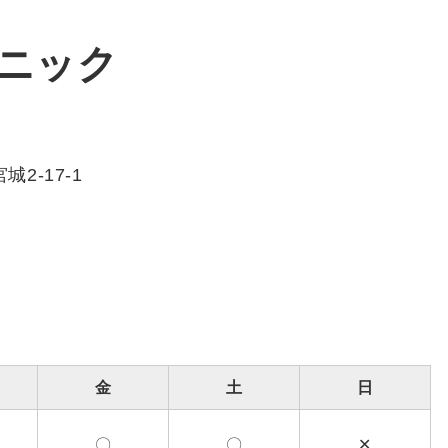
ニック
城2-17-1
金
土
日
〇
〇
✕