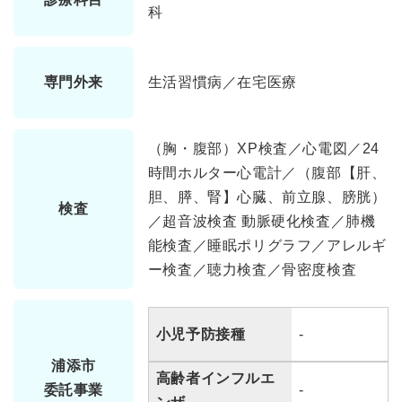
科
専門外来
生活習慣病／在宅医療
（胸・腹部）XP検査／心電図／24
時間ホルター心電計／（腹部【肝、
胆、膵、腎】心臓、前立腺、膀胱）
検査
／超音波検査 動脈硬化検査／肺機
能検査／睡眠ポリグラフ／アレルギ
ー検査／聴力検査／骨密度検査
小児予防接種
-
浦添市
高齢者インフルエ
委託事業
-